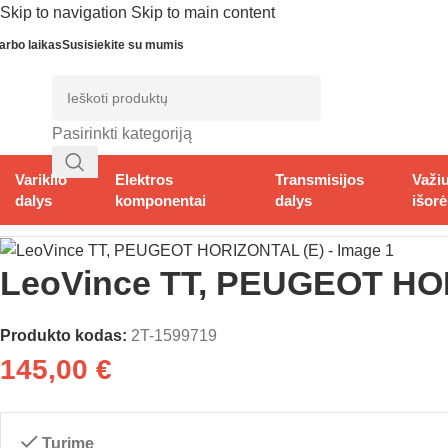
Skip to navigation
Skip to main content
arbo laikas
Susisiekite su mumis
Pasirinkti kategoriją
Variklio
Elektros
Transmisijos
Važiu
dalys
komponentai
dalys
išorė
Pradžia
/
Variklio dalys
/
Duslintuvai
/
Automatinių motorolerių dusl
LeoVince TT, PEUGEOT HO
Produkto kodas:
2T-1599719
145,00
€
Turime