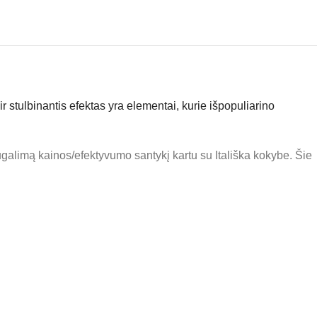
 stulbinantis efektas yra elementai, kurie išpopuliarino
nugalimą kainos/efektyvumo santykį kartu su Itališka kokybe. Šie