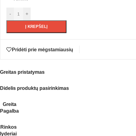
-
+
Į KREPŠELĮ
Pridėti prie mėgstamiausių
Greitas pristatymas
Didelis produktų pasirinkimas
Greita
Pagalba
Rinkos
lyderiai