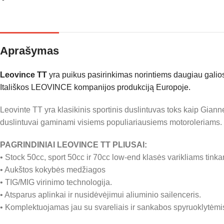
Aprašymas
Leovince TT
yra puikus pasirinkimas norintiems daugiau galios 
Itališkos LEOVINCE kompanijos produkciją Europoje.
Leovinte TT yra klasikinis sportinis duslintuvas toks kaip Giann
duslintuvai gaminami visiems populiariausiems motoroleriams.
PAGRINDINIAI LEOVINCE TT PLIUSAI:
• Stock 50cc, sport 50cc ir 70cc low-end klasės varikliams tinka
• Aukštos kokybės medžiagos
• TIG/MIG virinimo technologija.
• Atsparus aplinkai ir nusidėvėjimui aliuminio sailenceris.
• Komplektuojamas jau su svareliais ir sankabos spyruoklytėmi