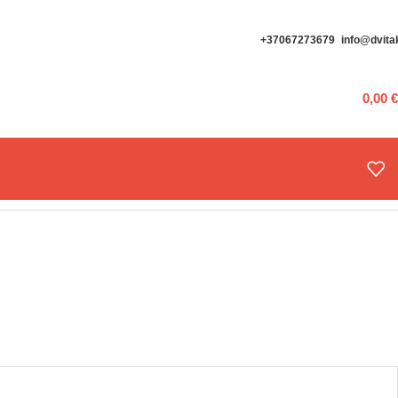
+37067273679
info@dvitak
0,00
€
 HORIZONTAL (E)