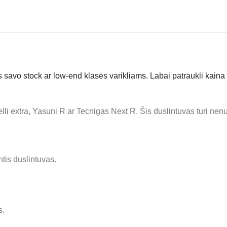
savo stock ar low-end klasės varikliams. Labai patraukli kaina ir
elli extra, Yasuni R ar Tecnigas Next R. Šis duslintuvas turi ne
ntis duslintuvas.
s.