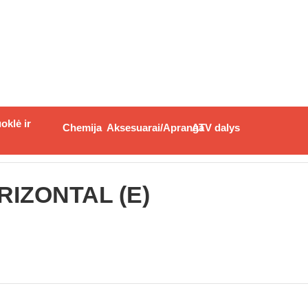
oklė ir
Chemija
Aksesuarai/Apranga
ATV dalys
intuvai
/
Peugeot horizontal duslintuvai
/
LeoVince TT, PEUGEOT
RIZONTAL (E)