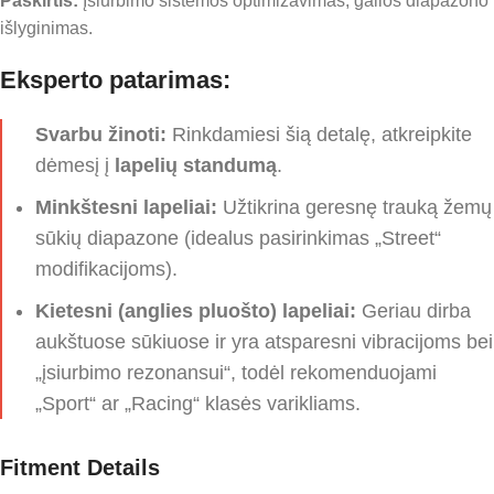
Paskirtis:
Įsiurbimo sistemos optimizavimas, galios diapazono
išlyginimas.
Eksperto patarimas:
Svarbu žinoti:
Rinkdamiesi šią detalę, atkreipkite
dėmesį į
lapelių standumą
.
Minkštesni lapeliai:
Užtikrina geresnę trauką žemų
sūkių diapazone (idealus pasirinkimas „Street“
modifikacijoms).
Kietesni (anglies pluošto) lapeliai:
Geriau dirba
aukštuose sūkiuose ir yra atsparesni vibracijoms bei
„įsiurbimo rezonansui“, todėl rekomenduojami
„Sport“ ar „Racing“ klasės varikliams.
Fitment Details