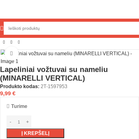
Pradžia
Variklio dalys
Oro/kuro sistema
Lapeliniai vožtuvai
Click to enlarge
Lapeliniai vožtuvai su nameliu
(MINARELLI VERTICAL)
Produkto kodas:
2T-1597953
9,99
€
Turime
Į KREPŠELĮ