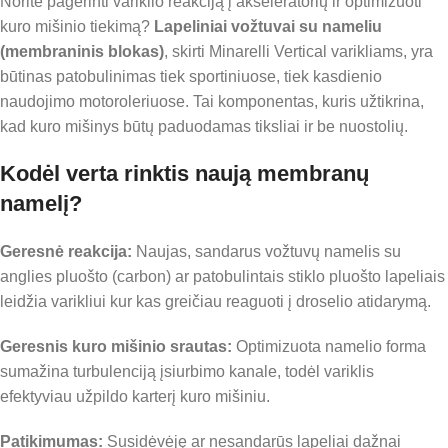
Norite pagerinti variklio reakciją į akseleratorių ir optimizuoti
kuro mišinio tiekimą?
Lapeliniai vožtuvai su nameliu
(membraninis blokas)
, skirti Minarelli Vertical varikliams, yra
būtinas patobulinimas tiek sportiniuose, tiek kasdienio
naudojimo motoroleriuose. Tai komponentas, kuris užtikrina,
kad kuro mišinys būtų paduodamas tiksliai ir be nuostolių.
Kodėl verta rinktis naują membranų
namelį?
Geresnė reakcija:
Naujas, sandarus vožtuvų namelis su
anglies pluošto (carbon) ar patobulintais stiklo pluošto lapeliais
leidžia varikliui kur kas greičiau reaguoti į droselio atidarymą.
Geresnis kuro mišinio srautas:
Optimizuota namelio forma
sumažina turbulenciją įsiurbimo kanale, todėl variklis
efektyviau užpildo karterį kuro mišiniu.
Patikimumas:
Susidėvėję ar nesandarūs lapeliai dažnai