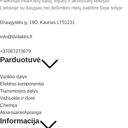
Patikimas motociklų dalių, tepalų ir aksesuarų tiekėjas
Lietuvoje su daugiau nei dešimties metų patirtimi šioje srityje
Draugystės g. 19D, Kaunas LT51231
info@dvitaktis.lt
+37067273679
Parduotuvė
Variklio dalys
Elektros komponentai
Transmisijos dalys
Važiuoklė ir išorė
Chemija
Aksesuarai/Apranga
Informacija