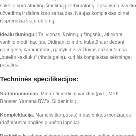
sukelia kuro atbulinį išmetimą į karbiuratorių, apsunkina variklio
užvedimą ir didina kuro sąnaudas. Naujas komplektas pilnai
išsprendžia šią problemą.
Idealu tiuningui:
Tai vienas iš pirmųjų žingsnių, atliekant
variklio modifikacijas. Didinant cilindro kubatūrą ar dedant
galingesnį karbiuratorių, gamyklinis vožtuvas dažnai tampa
„butelio kakliuku“ (riboja galią), kurį šis komplektas sėkmingai
pašalina.
Techninės specifikacijos:
Suderinamumas:
Minarelli Vertical varikliai (pvz., MBK
Booster, Yamaha BW’s, Slider ir kt.).
Komplektacija:
Namelis (korpusas) ir pasirinktos medžiagos
(dažniausiai anglies pluošto) lapeliai.