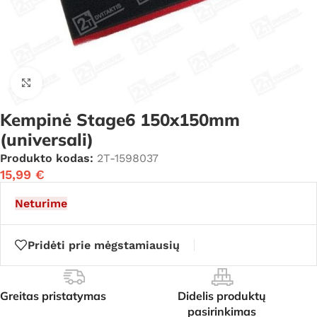
Click to enlarge
Kempinė Stage6 150x150mm
(universali)
Produkto kodas:
2T-1598037
15,99
€
Neturime
Pridėti prie mėgstamiausių
Greitas pristatymas
Didelis produktų
pasirinkimas