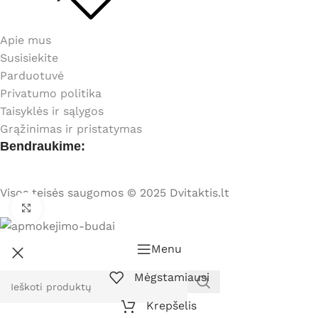
Apie mus
Susisiekite
Parduotuvė
Privatumo politika
Taisyklės ir sąlygos
Grąžinimas ir pristatymas
Bendraukime:
Visos teisės saugomos © 2025 Dvitaktis.lt
Click to enlarge
Menu
Mėgstamiausi
Krepšelis