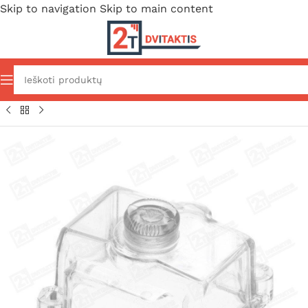
Skip to navigation
Skip to main content
lio dalys
/
Oro/kuro sistema
/
Karbiuratorių atsarginės dalys