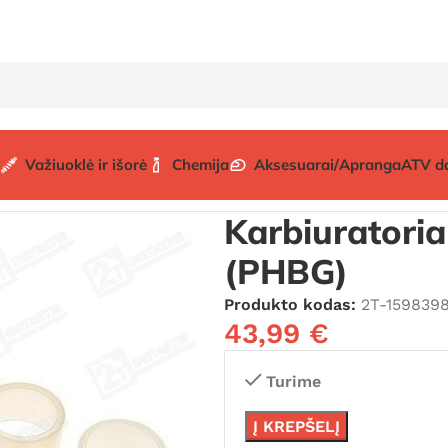
Važiuoklė ir išorė
Chemija
Aksesuarai/Apranga
ATV d
sarginės dalys
Karbiuratoriaus remontinis komplektas (P
Karbiuratori
(PHBG)
Produkto kodas:
2T-159839
43,99
€
Turime
Į KREPŠELĮ