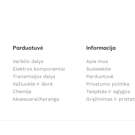
Parduotuvė
Informacija
Variklio dalys
Apie mus
Elektros komponentai
Susisiekite
Transmisijos dalys
Parduotuvė
Važiuoklė ir išorė
Privatumo politika
Chemija
Taisyklės ir sąlygos
Aksesuarai/Apranga
Grąžinimas ir prista