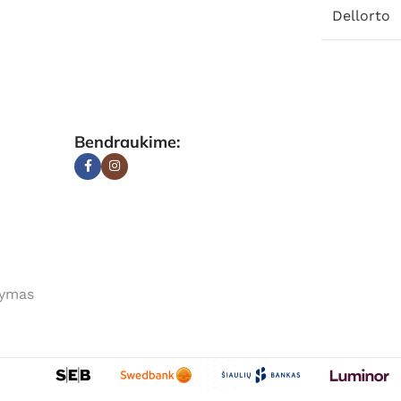
Dellorto
Bendraukime:
tymas