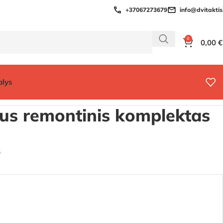
+37067273679
info@dvitaktis.
0
0,00
€
alys
HBG)
aus remontinis komplektas
8