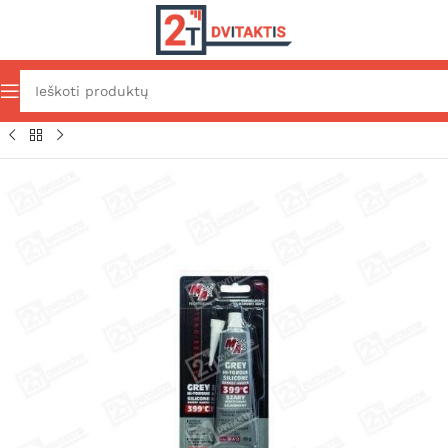
Pradžia
Chemija
Kiti skysčiai
Moto priežiūros priemonės