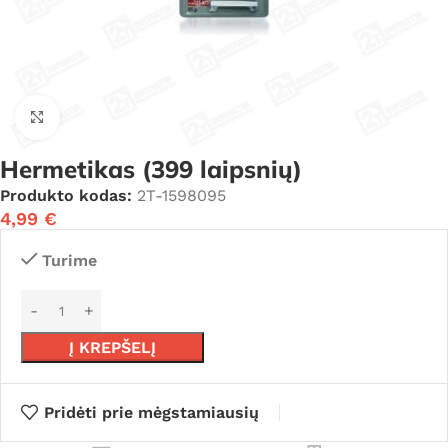
Click to enlarge
Hermetikas (399 laipsnių)
Produkto kodas:
2T-1598095
4,99
€
Turime
Į KREPŠELĮ
Pridėti prie mėgstamiausių