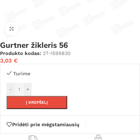
Click to enlarge
Gurtner žikleris 56
Produkto kodas:
2T-1599830
3,03
€
Turime
-
+
Į KREPŠELĮ
Pridėti prie mėgstamiausių