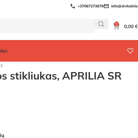
+37067273679
info@dvitaktis.
0
0,00
€
alys
s stikliukas, APRILIA SR
ių