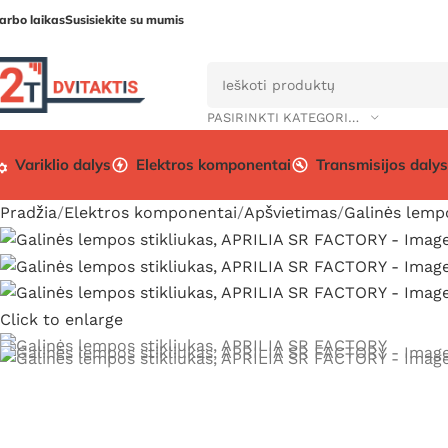
arbo laikas
Susisiekite su mumis
PASIRINKTI KATEGORIJĄ
Variklio dalys
Elektros komponentai
Transmisijos dalys
Pradžia
Elektros komponentai
Apšvietimas
Galinės lemp
Click to enlarge