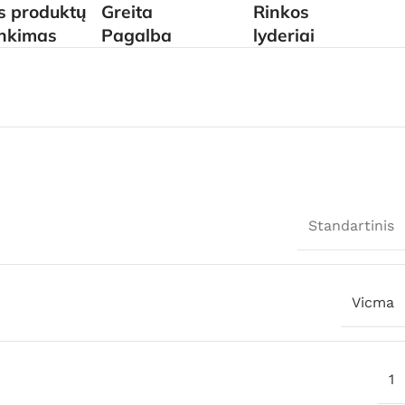
is produktų
Greita
Rinkos
inkimas
Pagalba
lyderiai
Standartinis
Vicma
1