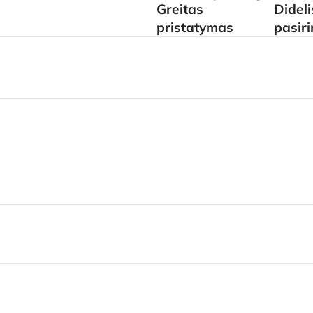
Greitas
Didel
pristatymas
pasir