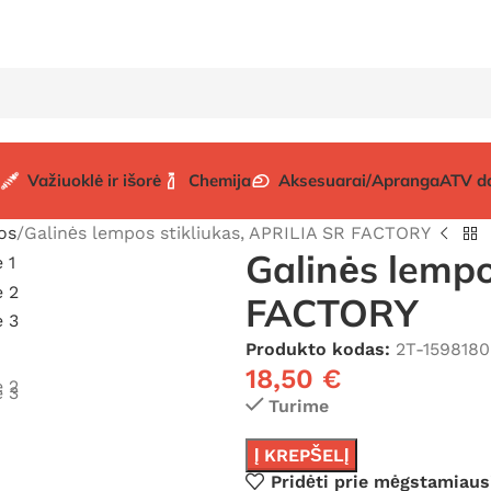
Važiuoklė ir išorė
Chemija
Aksesuarai/Apranga
ATV d
os
Galinės lempos stikliukas, APRILIA SR FACTORY
Galinės lempo
FACTORY
Produkto kodas:
2T-1598180
18,50
€
Turime
Į KREPŠELĮ
Pridėti prie mėgstamiaus