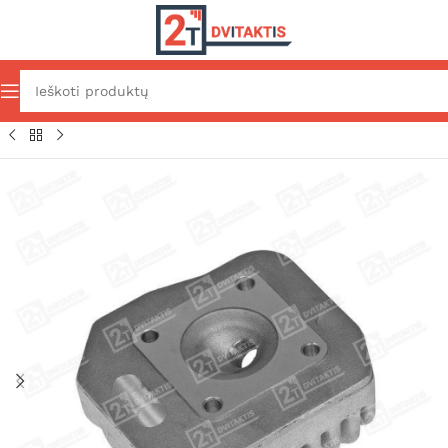
Pradžia
Variklio dalys
Variklio prekės
Cilindrų galvos