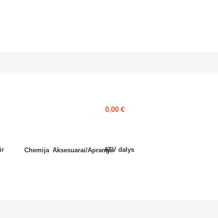
0,00
€
ir
ATV dalys
Chemija
Aksesuarai/Apranga