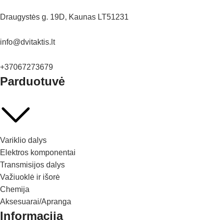
Draugystės g. 19D, Kaunas LT51231
info@dvitaktis.lt
+37067273679
Parduotuvė
Variklio dalys
Elektros komponentai
Transmisijos dalys
Važiuoklė ir išorė
Chemija
Aksesuarai/Apranga
Informacija