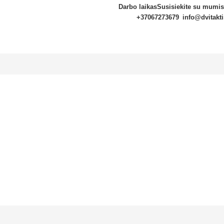
Darbo laikas
Susisiekite su mumis
+37067273679
info@dvitakti