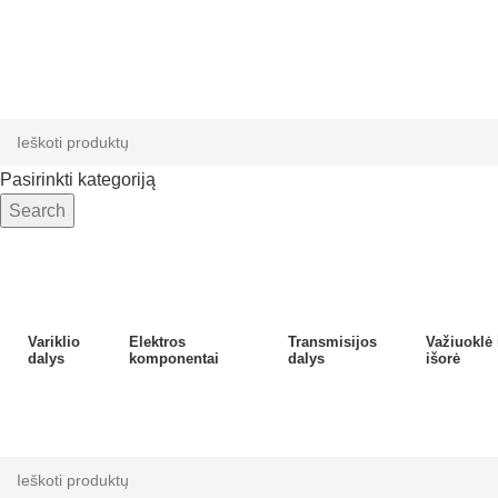
Pasirinkti kategoriją
Search
Variklio
Elektros
Transmisijos
Važiuoklė 
dalys
komponentai
dalys
išorė