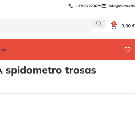
+37067273679
info@dvitaktis.
0
0,00
€
alys
 spidometro trosas
0