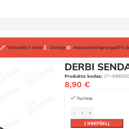
Važiuoklė ir išorė
Chemija
Aksesuarai/Apranga
ATV d
osai
DERBI SENDA spidometro trosas
DERBI SENDA
Produkto kodas:
2T-159820
8,90
€
Turime
Į KREPŠELĮ