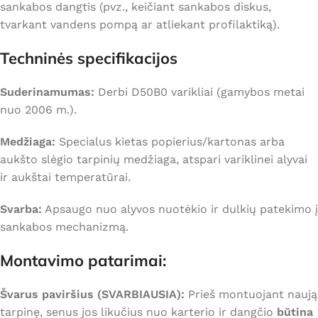
sankabos dangtis (pvz., keičiant sankabos diskus,
tvarkant vandens pompą ar atliekant profilaktiką).
Techninės specifikacijos
Suderinamumas:
Derbi D50B0 varikliai (gamybos metai
nuo 2006 m.).
Medžiaga:
Specialus kietas popierius/kartonas arba
aukšto slėgio tarpinių medžiaga, atspari variklinei alyvai
ir aukštai temperatūrai.
Svarba:
Apsaugo nuo alyvos nuotėkio ir dulkių patekimo į
sankabos mechanizmą.
Montavimo patarimai:
Švarus paviršius (SVARBIAUSIA):
Prieš montuojant naują
tarpinę, senus jos likučius nuo karterio ir dangčio
būtina