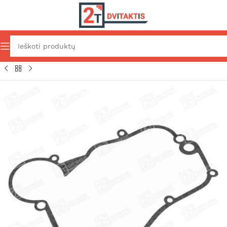
Bėginio motorolerio transmisija
Variklio dangčių tarpinės