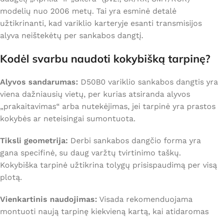
modelių nuo 2006 metų. Tai yra esminė detalė
užtikrinanti, kad variklio karteryje esanti transmisijos
alyva neištekėtų per sankabos dangtį.
Kodėl svarbu naudoti kokybišką tarpinę?
Alyvos sandarumas:
D50B0 variklio sankabos dangtis yra
viena dažniausių vietų, per kurias atsiranda alyvos
„prakaitavimas“ arba nutekėjimas, jei tarpinė yra prastos
kokybės ar neteisingai sumontuota.
Tiksli geometrija:
Derbi sankabos dangčio forma yra
gana specifinė, su daug varžtų tvirtinimo taškų.
Kokybiška tarpinė užtikrina tolygų prisispaudimą per visą
plotą.
Vienkartinis naudojimas:
Visada rekomenduojama
montuoti naują tarpinę kiekvieną kartą, kai atidaromas