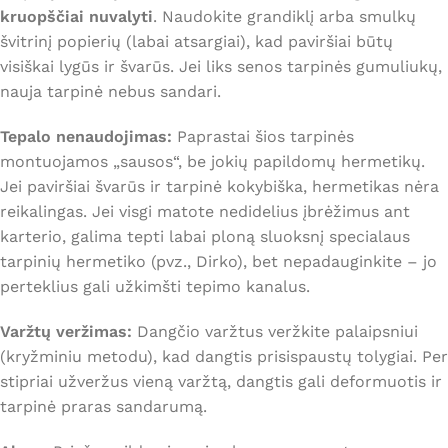
kruopščiai nuvalyti
. Naudokite grandiklį arba smulkų
švitrinį popierių (labai atsargiai), kad paviršiai būtų
visiškai lygūs ir švarūs. Jei liks senos tarpinės gumuliukų,
nauja tarpinė nebus sandari.
Tepalo nenaudojimas:
Paprastai šios tarpinės
montuojamos „sausos“, be jokių papildomų hermetikų.
Jei paviršiai švarūs ir tarpinė kokybiška, hermetikas nėra
reikalingas. Jei visgi matote nedidelius įbrėžimus ant
karterio, galima tepti labai ploną sluoksnį specialaus
tarpinių hermetiko (pvz.,
Dirko
), bet nepadauginkite – jo
perteklius gali užkimšti tepimo kanalus.
Varžtų veržimas:
Dangčio varžtus veržkite palaipsniui
(kryžminiu metodu), kad dangtis prisispaustų tolygiai. Per
stipriai užveržus vieną varžtą, dangtis gali deformuotis ir
tarpinė praras sandarumą.