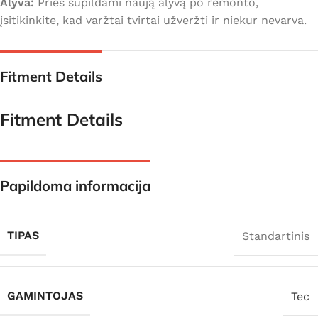
Alyva:
Prieš supildami naują alyvą po remonto,
įsitikinkite, kad varžtai tvirtai užveržti ir niekur nevarva.
Fitment Details
Fitment Details
Papildoma informacija
TIPAS
Standartinis
GAMINTOJAS
Tec