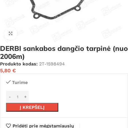
Click to enlarge
DERBI sankabos dangčio tarpinė (nuo
2006m)
Produkto kodas:
2T-1598494
5,80
€
Turime
Į KREPŠELĮ
Pridėti prie mėgstamiausių