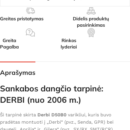
Greitas pristatymas
Didelis produktų
pasirinkimas
Greita
Rinkos
Pagalba
lyderiai
Aprašymas
Sankabos dangčio tarpinė:
DERBI (nuo 2006 m.)
Ši tarpinė skirta
Derbi D50B0
varikliui, kuris buvo
pradėtas montuoti į „Derbi“ (pvz.,
Senda, GPR
) bei
daugelį „Aprilia“ ir „Gilera“ (pvz.,
SX/RX, SMT/RCR
)