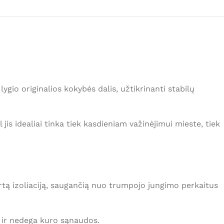
lygio originalios kokybės dalis, užtikrinanti stabilų
jis idealiai tinka tiek kasdieniam važinėjimui mieste, tiek
virtą izoliaciją, saugančią nuo trumpojo jungimo perkaitus
ą ir nedega kuro sąnaudos.