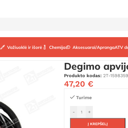
Važiuoklė ir išorė
Chemija
Aksesuarai/Apranga
ATV d
vijos
/
Degimo apvijos (DUCATI)
Degimo apvij
Produkto kodas:
2T-159835
47,20
€
Turime
-
+
Į KREPŠELĮ