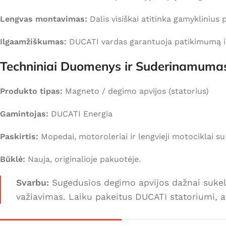
Lengvas montavimas:
Dalis visiškai atitinka gamykliniu
Ilgaamžiškumas:
DUCATI vardas garantuoja patikimumą ir i
Techniniai Duomenys ir Suderinamuma
Produkto tipas:
Magneto / degimo apvijos (statorius)
Gamintojas:
DUCATI Energia
Paskirtis:
Mopedai, motoroleriai ir lengvieji motociklai s
Būklė:
Nauja, originalioje pakuotėje.
Svarbu:
Sugedusios degimo apvijos dažnai sukelia 
važiavimas. Laiku pakeitus DUCATI statoriumi, 