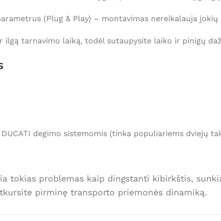
s parametrus (Plug & Play) – montavimas nereikalauja jok
lgą tarnavimo laiką, todėl sutaupysite laiko ir pinigų da
s
u DUCATI degimo sistemomis (tinka populiariems dviejų tak
tokias problemas kaip dingstanti kibirkštis, sunkiai 
atkursite pirminę transporto priemonės dinamiką.