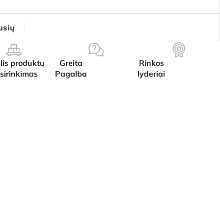
usių
lis produktų
Greita
Rinkos
sirinkimas
Pagalba
lyderiai