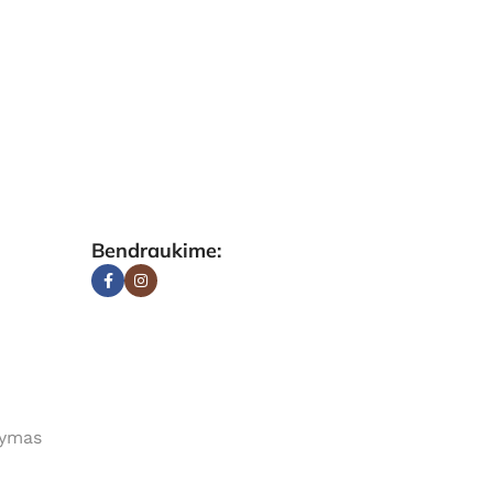
Bendraukime:
tymas