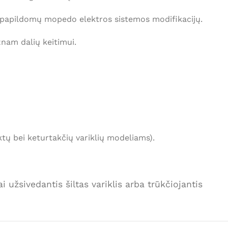
ių papildomų mopedo elektros sistemos modifikacijų.
žnam dalių keitimui.
tų bei keturtakčių variklių modeliams).
užsivedantis šiltas variklis arba trūkčiojantis