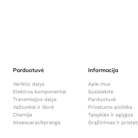
Parduotuvė
Informacija
Variklio dalys
Apie mus
Elektros komponentai
Susisiekite
Transmisijos dalys
Parduotuvė
Važiuoklė ir išorė
Privatumo politika
Chemija
Taisyklės ir sąlygos
Aksesuarai/Apranga
Grąžinimas ir prista