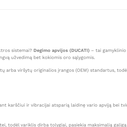
ktros sistemai?
Degimo apvijos (DUCATI)
– tai gamyklinio 
 lengvą užvedimą bet kokiomis oro sąlygomis.
tų arba viršytų originalios įrangos (OEM) standartus, todėl 
 karščiui ir vibracijai atsparią laidinę vario apviją bei t
i, todėl variklis dirba tolygiai, pasiekia maksimalią galig