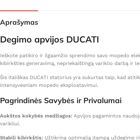
Aprašymas
Degimo apvijos DUCATI
Ieškote patikiro ir ilgaamžio sprendimo savo mopedo ele
kibirkšties generavimą, nepriekaištingą variklio darbą ir
Šis itališkas DUCATI statorius yra sukurtas taip, kad atitik
intensyvesniam mopedo eksploatavimui.
Pagrindinės Savybės ir Privalumai
Aukštos kokybės medžiagos:
Apvijos pagamintos naudojant
varikliui.
Stabili kibirkštis:
Užtikrina optimalią įtampą uždegimo rite