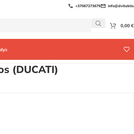
+37067273679
info@dvitaktis.
0,00
€
alys
os (DUCATI)
9