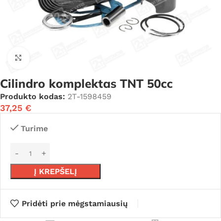
Click to enlarge
Cilindro komplektas TNT 50cc
Produkto kodas:
2T-1598459
37,25
€
Turime
Į KREPŠELĮ
Pridėti prie mėgstamiausių