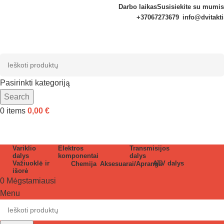
Darbo laikas
Susisiekite su mumis
+37067273679
info@dvitakti
Pasirinkti kategoriją
Search
0
items
0,00
€
Variklio
Elektros
Transmisijos
dalys
komponentai
dalys
Važiuoklė ir
ATV dalys
Chemija
Aksesuarai/Apranga
išorė
0
Mėgstamiausi
Menu