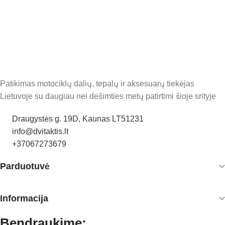
Patikimas motociklų dalių, tepalų ir aksesuarų tiekėjas
Lietuvoje su daugiau nei dešimties metų patirtimi šioje srityje
Draugystės g. 19D, Kaunas LT51231
info@dvitaktis.lt
+37067273679
Parduotuvė
Informacija
Bendraukime: