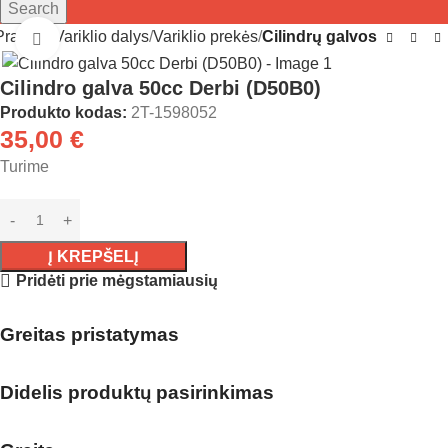
Search
Pradžia
Variklio dalys
Variklio prekės
Cilindrų galvos
Click to enlarge
Cilindro galva 50cc Derbi (D50B0)
Produkto kodas:
2T-1598052
35,00
€
Turime
Į KREPŠELĮ
Pridėti prie mėgstamiausių
Greitas pristatymas
Didelis produktų pasirinkimas