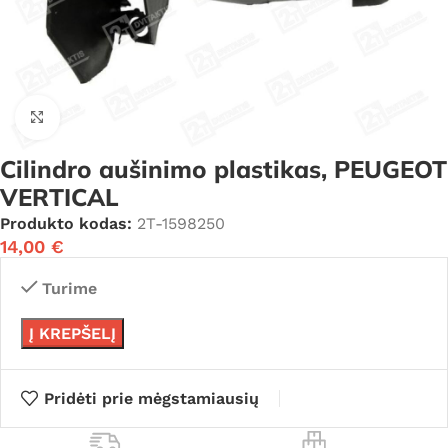
Click to enlarge
Cilindro aušinimo plastikas, PEUGEOT
VERTICAL
Produkto kodas:
2T-1598250
14,00
€
Turime
Į KREPŠELĮ
Pridėti prie mėgstamiausių