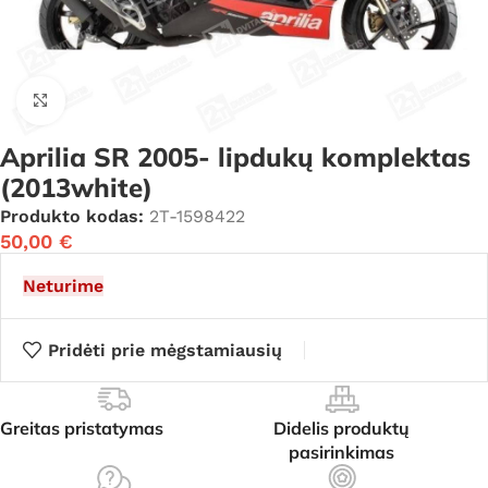
Click to enlarge
Aprilia SR 2005- lipdukų komplektas
(2013white)
Produkto kodas:
2T-1598422
50,00
€
Neturime
Pridėti prie mėgstamiausių
Greitas pristatymas
Didelis produktų
pasirinkimas