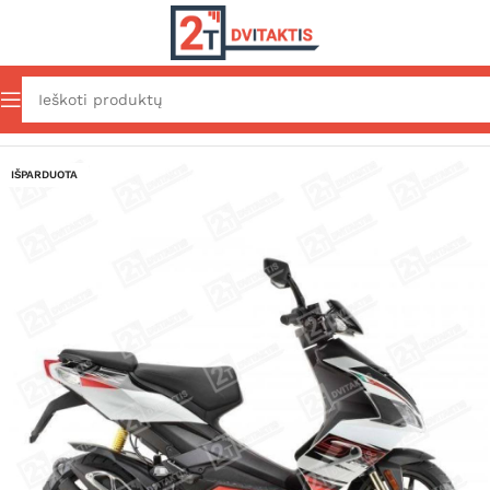
Pradžia
Aksesuarai/Apranga
Lipdukai
Grafikos
IŠPARDUOTA