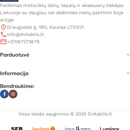
Patikimas motociklų dalių, tepalų ir aksesuarų tiekėjas
Lietuvoje su daugiau nei dešimties metų patirtimi šioje
srityje
Draugystės g. 19D, Kaunas LT51231
info@dvitaktis.lt
+37067273679
Parduotuvė
Informacija
Bendraukime:
Visos teisės saugomos © 2025 Dvitaktis.lt