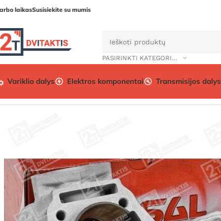
arbo laikas
Susisiekite su mumis
PASIRINKTI KATEGORIJĄ
Variklio dalys
Elektros komponentai
Transmisijos dalys
Pradžia
Variklio dalys
Variklio prekės
Cilindrų komplektai