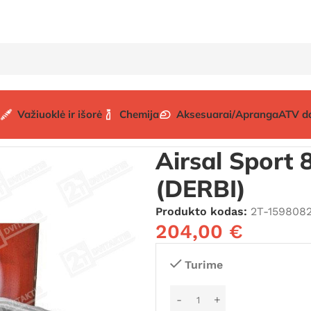
Važiuoklė ir išorė
Chemija
Aksesuarai/Apranga
ATV d
DERBI EURO3 / EURO 4
Airsal Sport 80cc cilindro komp
Airsal Sport 
(DERBI)
Produkto kodas:
2T-159808
204,00
€
Turime