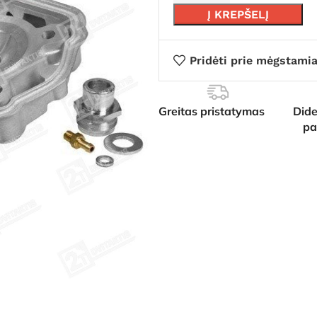
Į KREPŠELĮ
Pridėti prie mėgstami
Greitas pristatymas
Dide
pa