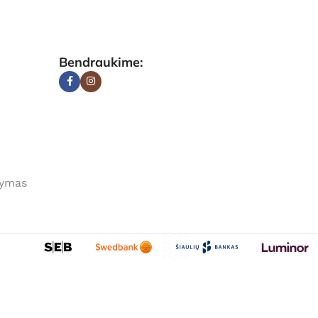
Bendraukime:
tymas