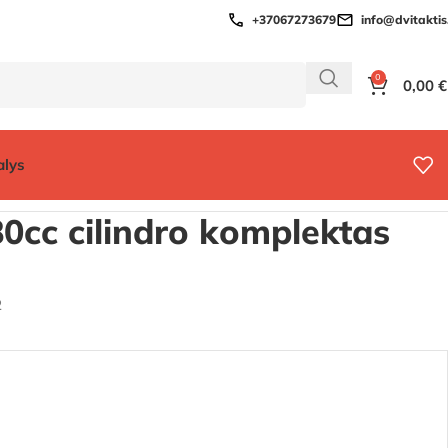
+37067273679
info@dvitaktis.
0
0,00
€
alys
lektas (DERBI)
80cc cilindro komplektas
2