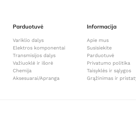
Parduotuvė
Informacija
Variklio dalys
Apie mus
Elektros komponentai
Susisiekite
Transmisijos dalys
Parduotuvė
Važiuoklė ir išorė
Privatumo politika
Chemija
Taisyklės ir sąlygos
Aksesuarai/Apranga
Grąžinimas ir prista